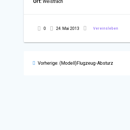
Ort:
Weistrach
0
24. Mai 2013
Vereinsleben
Beitragsnavigation
Vorheriger
Vorherige:
(Modell)Flugzeug-Absturz
Beitrag: