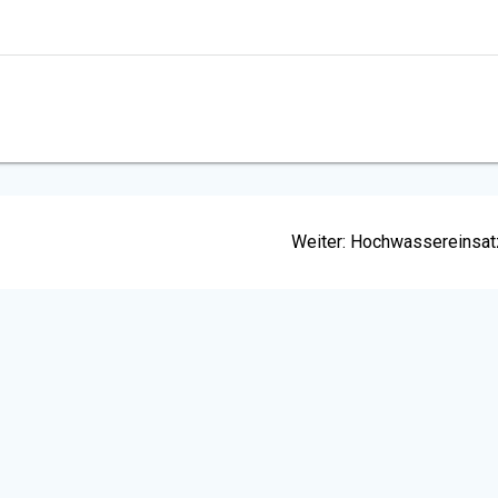
Nächster
Weiter:
Hochwassereinsat
Beitrag: