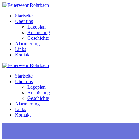
Zum
Inhalt
Startseite
springen
Über uns
Lageplan
Ausrüstung
Geschichte
Alarmierung
Links
Kontakt
Startseite
Über uns
Lageplan
Ausrüstung
Geschichte
Alarmierung
Links
Kontakt