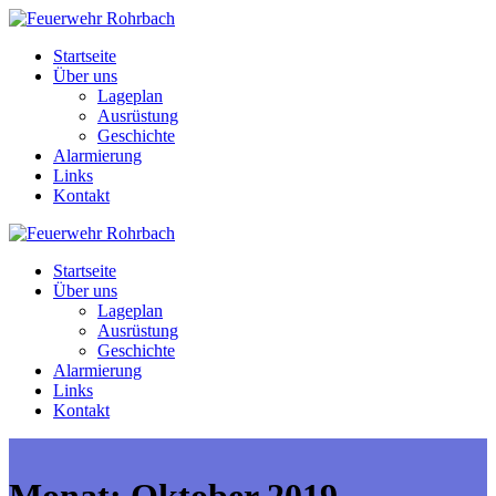
Zum
Inhalt
Startseite
springen
Über uns
Lageplan
Ausrüstung
Geschichte
Alarmierung
Links
Kontakt
Startseite
Über uns
Lageplan
Ausrüstung
Geschichte
Alarmierung
Links
Kontakt