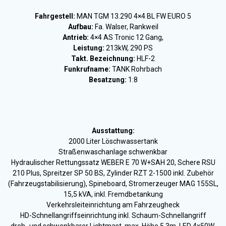
Fahrgestell:
MAN TGM 13.290 4×4 BL FW EURO 5
Aufbau:
Fa. Walser, Rankweil
Antrieb:
4×4 AS Tronic 12 Gang,
Leistung:
213kW, 290 PS
Takt. Bezeichnung:
HLF-2
Funkrufname:
TANK Rohrbach
Besatzung:
1:8
Ausstattung:
2000 Liter Löschwassertank
Straßenwaschanlage schwenkbar
Hydraulischer Rettungssatz WEBER E 70 W+SAH 20, Schere RSU
210 Plus, Spreitzer SP 50 BS, Zylinder RZT 2-1500 inkl. Zubehör
(Fahrzeugstabilisierung), Spineboard, Stromerzeuger MAG 155SL,
15,5 kVA, inkl. Fremdbetankung
Verkehrsleiteinrichtung am Fahrzeugheck
HD-Schnellangriffseinrichtung inkl. Schaum-Schnellangriff