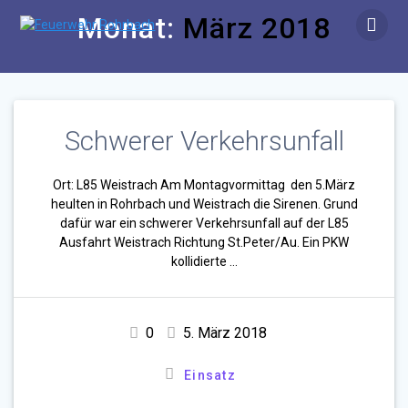
Zum
Monat:
März 2018
Inhalt
springen
Schwerer Verkehrsunfall
Ort: L85 Weistrach Am Montagvormittag den 5.März
heulten in Rohrbach und Weistrach die Sirenen. Grund
dafür war ein schwerer Verkehrsunfall auf der L85
Ausfahrt Weistrach Richtung St.Peter/Au. Ein PKW
kollidierte …
0
5. März 2018
Einsatz