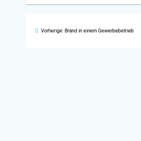
Beitragsnavigation
Vorheriger
Vorherige:
Brand in einem Gewerbebetrieb
Beitrag: