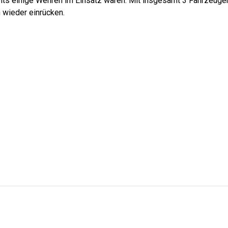
its einige Wehren im Einsatz waren. Mit insgesamt 3 Fahrzeuge
 wieder einrücken.