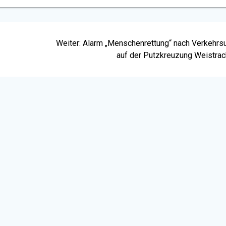
Nächster
Weiter:
Alarm „Menschenrettung“ nach Verkehrsu
Beitrag:
auf der Putzkreuzung Weistrac