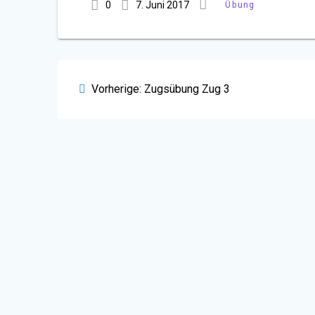
0
7. Juni 2017
Übung
Beitragsnavigation
Vorheriger
Vorherige:
Zugsübung Zug 3
Beitrag: