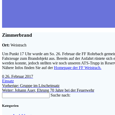
Zimmerbrand
Ort:
Weistrach
Um Punkt 17 Uhr wurde am So. 26. Februar die FF Rohrbach gemeins
Fahrzeuge zum Brandobjekt aus. Bereits auf der Anfahrt rüstete sich 
werden konnte, jedoch stellten wir noch unseren ATS-Trupp in Rese
Nähere Infos finden Sie auf der
Homepage der FF Weistrach.
0
26. Februar 2017
Einsatz
Beitragsnavigation
Vorheriger
Vorherige:
Gruppe im Löscheinsatz
Nächster
Beitrag:
Weiter:
Johann Auer, Ehrung 70 Jahre bei der Feuerwehr
Beitrag:
Suche nach:
Kategorien