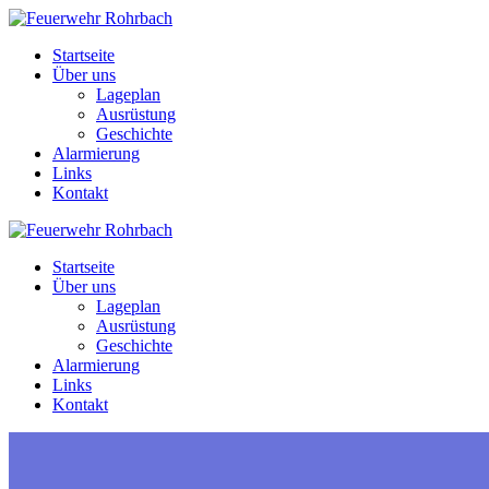
Zum
Inhalt
Startseite
springen
Über uns
Lageplan
Ausrüstung
Geschichte
Alarmierung
Links
Kontakt
Startseite
Über uns
Lageplan
Ausrüstung
Geschichte
Alarmierung
Links
Kontakt