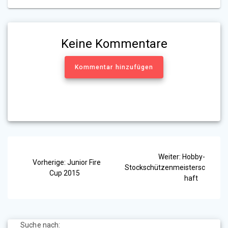
Keine Kommentare
Kommentar hinzufügen
Beitragsnavigation
Nächster
Weiter:
Hobby-
Vorheriger
Vorherige:
Junior Fire
Beitrag:
Stockschützenmeistersc
Beitrag:
Cup 2015
haft
Suche nach: